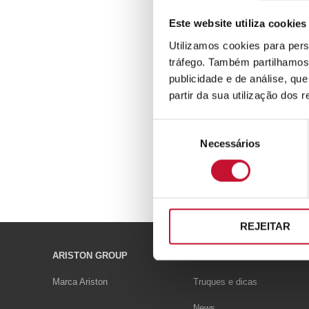
Este website utiliza cookies
Utilizamos cookies para pers
tráfego. Também partilhamos 
publicidade e de análise, q
partir da sua utilização dos 
Seleção
Necessários
de
consentimento
REJEITAR
ARISTON GROUP
THE CONFORT WAY
Marca Ariston
Truques e dicas
News