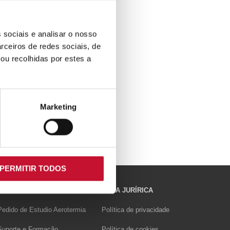
 sociais e analisar o nosso
rceiros de redes sociais, de
ou recolhidas por estes a
Marketing
PERMITIR TODOS
PROFISSIONAIS
ÁREA JURÍRICA
Pedido de Estudio Aerotermia
Política de privacidade
Suporte e Formação
Política de cookies