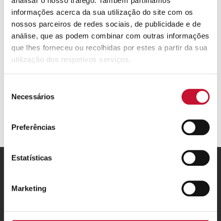
analisar o nosso tráfego. Também partilhamos
Comparar
informações acerca da sua utilização do site com os
nossos parceiros de redes sociais, de publicidade e de
análise, que as podem combinar com outras informações
que lhes forneceu ou recolhidas por estes a partir da sua
utilização dos respetivos serviços.
Seleção
Necessários
de
consentimento
Preferências
Estatísticas
ARISTON GROUP
Marketing
Marca Ariston
THE CONFORT WAY