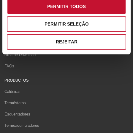
PERMITIR TODOS
Truques e dicas
News
PERMITIR SELEÇÃO
APOIO
REJEITAR
Contactos
Area de Download
FAQs
PRODUCTOS
Caldeiras
Termóstatos
Esquentadores
Termoacumuladores