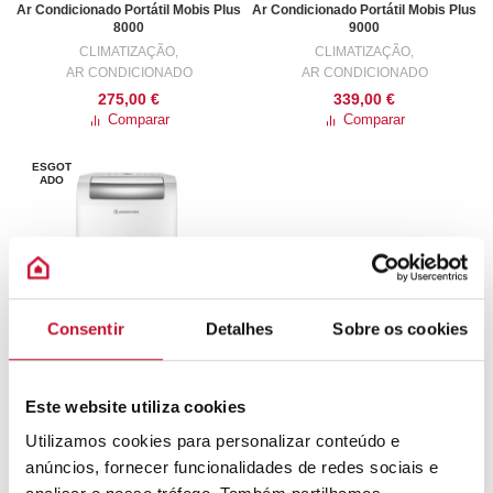
Ar Condicionado Portátil Mobis Plus
Ar Condicionado Portátil Mobis Plus
8000
9000
CLIMATIZAÇÃO
,
CLIMATIZAÇÃO
,
AR CONDICIONADO
AR CONDICIONADO
275,00
€
339,00
€
Comparar
Comparar
ESGOT
ADO
Consentir
Detalhes
Sobre os cookies
Ar Condicionado Portátil Mobis Plus
Este website utiliza cookies
10000
CLIMATIZAÇÃO
,
Utilizamos cookies para personalizar conteúdo e
AR CONDICIONADO
anúncios, fornecer funcionalidades de redes sociais e
395,00
€