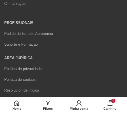
Climatizaçâo
PROFISSIONAIS
Pedido de Estudio Aerotermia
Suporte e Formação
ÁREA JURÍRICA
Política de privacidade
Política de cookies
Resolución de litigios
Livro de Reclamações Eletrónico
0
Home
Filtros
Minha conta
Carrinho
Formulário de Direito de Livre Resolução
Envio e Devoluções