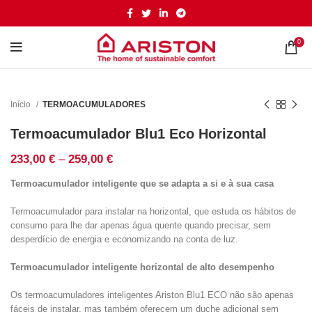
0
Início
TERMOACUMULADORES
Termoacumulador Blu1 Eco Horizontal
Price
233,00
€
–
259,00
€
range:
Termoacumulador inteligente que se adapta a si e à sua casa
233,00 €
through
Termoacumulador para instalar na horizontal, que estuda os hábitos de
259,00 €
consumo para lhe dar apenas água quente quando precisar, sem
desperdício de energia e economizando na conta de luz.
Termoacumulador inteligente horizontal de alto desempenho
Os termoacumuladores inteligentes Ariston Blu1 ECO não são apenas
fáceis de instalar, mas também oferecem um duche adicional sem