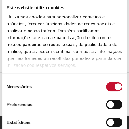
Este website utiliza cookies
ADICIONAR
Utilizamos cookies para personalizar conteúdo e
anúncios, fornecer funcionalidades de redes sociais e
analisar o nosso tráfego. Também partilhamos
REF:
n.d.
informações acerca da sua utilização do site com os
Categoria:
TERMOACUMULADORES
nossos parceiros de redes sociais, de publicidade e de
Share:
análise, que as podem combinar com outras informações
que lhes forneceu ou recolhidas por estes a partir da sua
utilização dos respetivos serviços.
Seleção
Necessários
de
consentimento
Preferências
Estatísticas