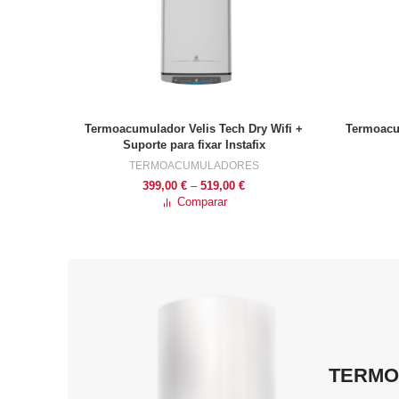
Termoacumulador Velis Tech Dry Wifi +
Termoacum
VER OPÇÕES
Suporte para fixar Instafix
TERMOACUMULADORES
Price
399,00
€
–
519,00
€
range:
Comparar
399,00 €
through
519,00 €
TERM