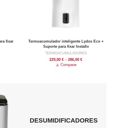
ra fixar
Termoacumulador inteligente Lydos Eco +
VER OPÇÕES
Suporte para fixar Instafix
TERMOACUMULADORES
ice
Price
229,00
€
–
286,00
€
nge:
range:
Comparar
9,00 €
229,00 €
rough
through
1,00 €
286,00 €
DESUMIDIFICADORES