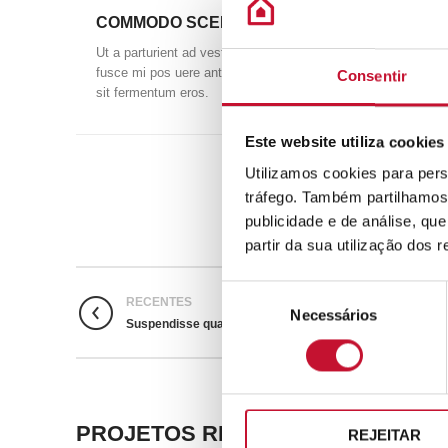
COMMODO SCELERISQUE.
Ut a parturient ad vestibulum lectus varius dignistami sarim
fusce mi pos uere ante vivamus vesti bulum part urient sed 
Consentir
sit fermentum eros.
Este website utiliza cookies
Utilizamos cookies para pers
tráfego. Também partilhamos 
publicidade e de análise, q
partir da sua utilização dos 
Seleção
RECENTES
Necessários
de
Suspendisse quam at vestibulum
consentimento
PROJETOS RELACIONADOS
REJEITAR