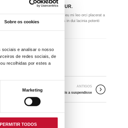
VESTIBULUM CONSECTETUR.
Vestibulum nam lobortis scelerisque eu mi leo orci placerat a
parturient congue non commodo felis in dui lacinia potenti
Sobre os cookies
aptent torquent mia.
 sociais e analisar o nosso
rceiros de redes sociais, de
ou recolhidas por estes a
ANTIGOS
Marketing
Et vestibulum quis a suspendisse
PERMITIR TODOS