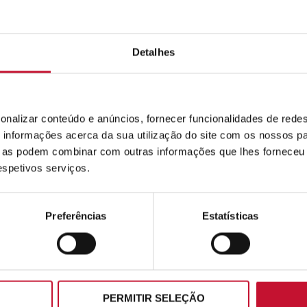
PARTURIENT FRINGILLA.
Elit suspendisse ut in senectus in vivamus magnis adipiscing
a
placerat accumsan laoreet nec penatibus a vel ut ipsum
Detalhes
platea diam proin facilis.
onalizar conteúdo e anúncios, fornecer funcionalidades de redes
informações acerca da sua utilização do site com os nossos pa
ue as podem combinar com outras informações que lhes forneceu 
respetivos serviços.
Preferências
Estatísticas
PERMITIR SELEÇÃO