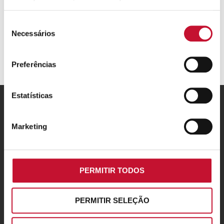
Seleção
Necessários
de
consentimento
Preferências
Estatísticas
ARISTON GROUP
Marketing
Marca Ariston
THE CONFORT WAY
PERMITIR TODOS
Truques e dicas
News
PERMITIR SELEÇÃO
APOIO