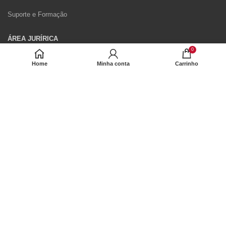
Suporte e Formação
ÁREA JURÍRICA
0
Política de privacidade
Home
Minha conta
Carrinho
Política de cookies
Resolución de litigios
Livro de Reclamações Eletrónico
Formulário de Direito de Livre Resolução
Envio e Devoluções
2022 Ariston Holding N.V. – Company Info