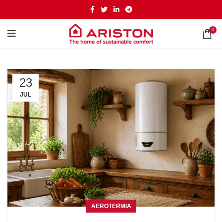
0
23
JUL
AEROTERMIA