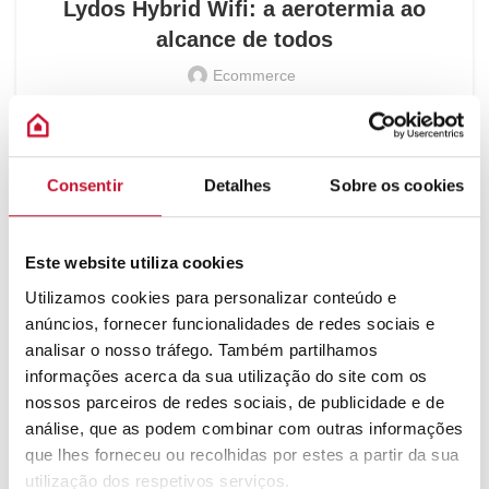
Lydos Hybrid Wifi: a aerotermia ao
alcance de todos
Ecommerce
Hoje em dia, a aerotermia é uma das formas mais eficientes e
sustentáveis de aquecer água, mas muitas pessoas ainda a
associam a o...
Consentir
Detalhes
Sobre os cookies
CONTINUE LENDO
Este website utiliza cookies
Utilizamos cookies para personalizar conteúdo e
anúncios, fornecer funcionalidades de redes sociais e
analisar o nosso tráfego. Também partilhamos
informações acerca da sua utilização do site com os
nossos parceiros de redes sociais, de publicidade e de
análise, que as podem combinar com outras informações
que lhes forneceu ou recolhidas por estes a partir da sua
utilização dos respetivos serviços.