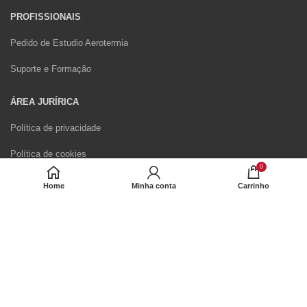
PROFISSIONAIS
Pedido de Estudio Aerotermia
Suporte e Formação
ÁREA JURÍRICA
Política de privacidade
Política de cookies
0
Resolución de litigios
Home
Minha conta
Carrinho
Livro de Reclamações Eletrónico
Formulário de Direito de Livre Resolução
Envio e Devoluções