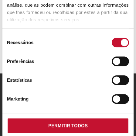
análise, que as podem combinar com outras informações
que lhes forneceu ou recolhidas por estes a partir da sua
utilização dos respetivos serviços.
Seleção
Necessários
de
consentimento
Preferências
Estatísticas
ARISTON GROUP
Marketing
Marca Ariston
THE CONFORT WAY
PERMITIR TODOS
Truques e dicas