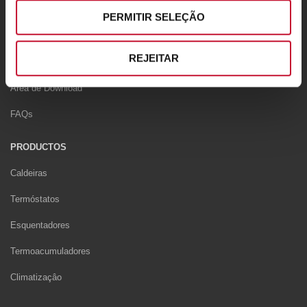
News
PERMITIR SELEÇÃO
APOIO
REJEITAR
Contactos
Area de Download
FAQs
PRODUCTOS
Caldeiras
Termóstatos
Esquentadores
Termoacumuladores
Climatizaçâo